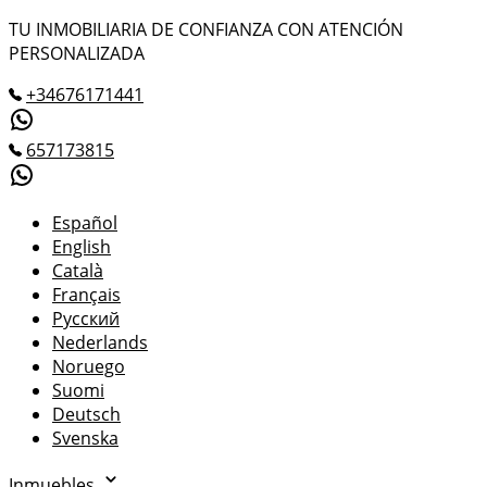
TU INMOBILIARIA DE CONFIANZA CON ATENCIÓN
PERSONALIZADA
+34676171441
657173815
Español
English
Català
Français
Русский
Nederlands
Noruego
Suomi
Deutsch
Svenska
Inmuebles