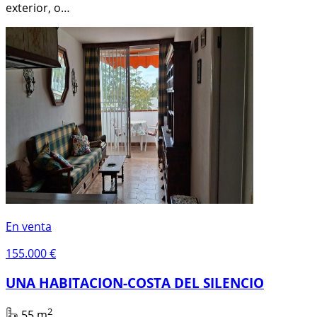
exterior, o…
En venta
155.000 €
UNA HABITACION-COSTA DEL SILENCIO
2
55 m