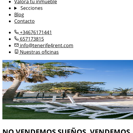
Valora tu inmueble
Secciones
Blog
Contacto
+34676171441
657173815
info@tenerife4rent.com
Nuestras oficinas
NO VENDEMOS SUEÑOS, VENDEMOS