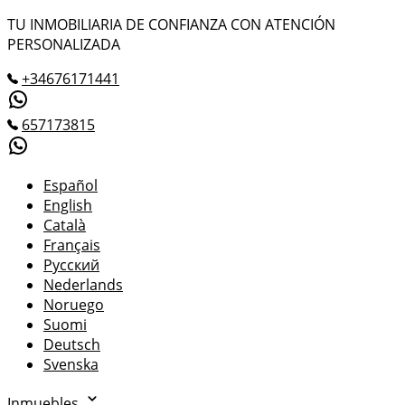
TU INMOBILIARIA DE CONFIANZA CON ATENCIÓN
PERSONALIZADA
+34676171441
657173815
Español
English
Català
Français
Русский
Nederlands
Noruego
Suomi
Deutsch
Svenska
Inmuebles